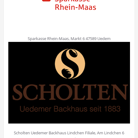
Sparkasse Rhein-Maas, Markt 6 47589 Uedem
Scholten Uedemer Backhaus Lindchen Filiale, Am Lindchen 6